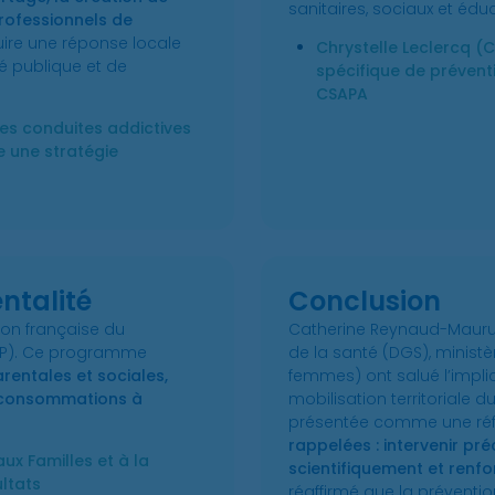
sanitaires, sociaux et éduc
professionnels de
ruire une réponse locale
Chrystelle Leclercq (C
é publique et de
spécifique de prévent
CSAPA
es conduites addictives
e une stratégie
entalité
Conclusion
ion française du
Catherine Reynaud-Maurupt
SFP). Ce programme
de la santé (DGS), ministè
entales et sociales,
femmes) ont salué l’impli
s consommations à
mobilisation territoriale
présentée comme une réf
rappelées : intervenir pré
x Familles et à la
scientifiquement et renfor
ultats
réaffirmé que la préventio