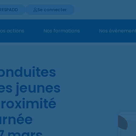
 RESPADD
Se connecter
os actions
Nos formations
Nos évènemen
onduites
les jeunes
proximité
ournée
7 mars