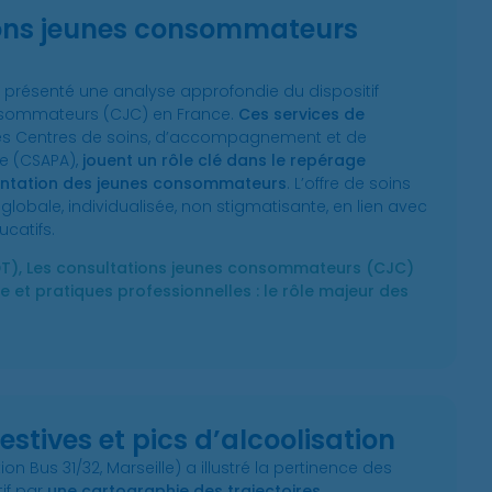
ions jeunes consommateurs
 présenté une analyse approfondie du dispositif
nsommateurs (CJC) en France.
Ces services de
 les Centres de soins, d’accompagnement et de
ie (CSAPA),
jouent un rôle clé dans le repérage
rientation des jeunes consommateurs
. L’offre de soins
lobale, individualisée, non stigmatisante, en lien avec
ucatifs.
T), Les consultations jeunes consommateurs (CJC)
 et pratiques professionnelles : le rôle majeur des
estives et pics d’alcoolisation
n Bus 31/32, Marseille) a illustré la pertinence des
tif par
une cartographie des trajectoires