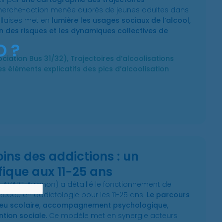
herche-action menée auprès de jeunes adultes dans
illaises met en
lumière les usages sociaux de l’alcool,
n des risques et les dynamiques collectives de
D ?
iation Bus 31/32), Trajectoires d’alcoolisations
Des éléments explicatifs des pics d’alcoolisation
oins des addictions : un
ifique aux 11-25 ans
A AVAPT, Avignon) a détaillé le fonctionnement de
précoce en addictologie pour les 11-25 ans.
Le parcours
lieu scolaire, accompagnement psychologique,
ention sociale.
Ce modèle met en synergie acteurs