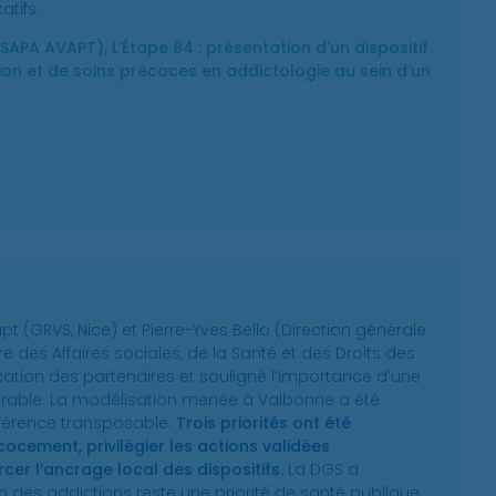
atifs.
SAPA AVAPT), L’Étape 84 : présentation d’un dispositif
ion et de soins précoces en addictologie au sein d’un
 (GRVS, Nice) et Pierre-Yves Bello (Direction générale
re des Affaires sociales, de la Santé et des Droits des
cation des partenaires et souligné l’importance d’une
 durable. La modélisation menée à Valbonne a été
érence transposable.
Trois priorités ont été
cocement, privilégier les actions validées
cer l’ancrage local des dispositifs.
La DGS a
n des addictions reste une priorité de santé publique