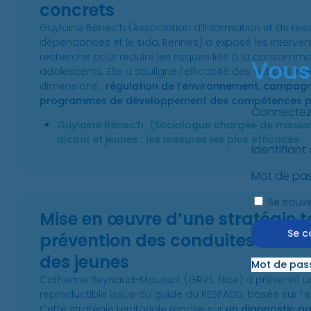
concrets
Guylaine Bénec’h (Association d’Information et de res
dépendances et le sida, Rennes) a exposé les intervent
recherche pour réduire les risques liés à la consomma
Vous
adolescents. Elle a souligné l’efficacité des actions int
dimensions :
régulation de l’environnement, campagn
programmes de développement des compétences ps
Connectez-
Guylaine Bénec’h (Sociologue chargée de mission 
alcool et jeunes : les mesures les plus efficaces
Identifiant
Mot de pa
Se souve
Mise en œuvre d’une stratégie te
prévention des conduites addic
des jeunes
Mot de pass
Catherine Reynaud-Maurupt (GRVS, Nice) a présenté 
reproductible issue du guide du RESPADD, basée sur l’
Cette stratégie territoriale repose sur
un diagnostic pa