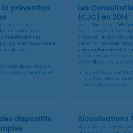
 la prévention
Les Consultat
es
(CJC) en 2014
issues de revues
Ivana Obradovic (OFDT) a
ion des addictions.
Consultations jeunes co
la mobilisation des
proximité
, intégrés dans
 primaire et l’importance
prévention en addictolog
ux substances
précoce, l’accueil et l’o
repose sur une approche g
les familles et les relais éd
ons : principaux apports
ration de la prévention et
Ivana Obradovic (OFD
en 2014. Mise en œuvre
relais d’orientation
 des dispositifs
Alcoolisations f
emples
Nicolas Matenot (Associatio
interventions en milieu fes