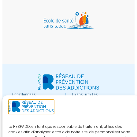
Coordonnées
Liens utiles
12 av Paul-Vaillant-
Devenir adhérent
Couturier
Espace adhérent
bâtiment Jean Moreau
de Tours niveau 3
Nous contacter
Le RESPADD, en tant que responsable de traitement, utilise des
94800 VILLEJUIF
cookies afin d’analyser le trafic de notre site. de personnaliser votre