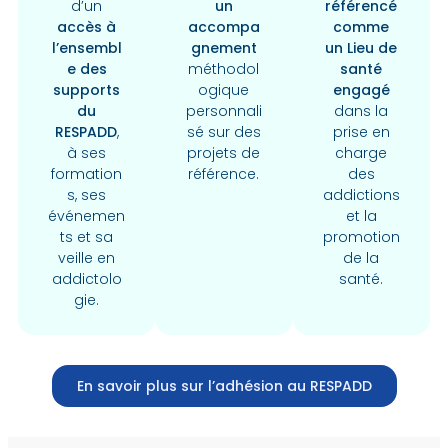
d’un
un
référencé
accès à
accompa
comme
l’ensembl
gnement
un Lieu de
e des
méthodol
santé
supports
ogique
engagé
du
personnali
dans la
RESPADD
,
sé sur des
prise en
à ses
projets de
charge
formation
référence.
des
s, ses
addictions
événemen
et la
ts et sa
promotion
veille en
de la
addictolo
santé.
gie.
En savoir plus sur l’adhésion au RESPADD