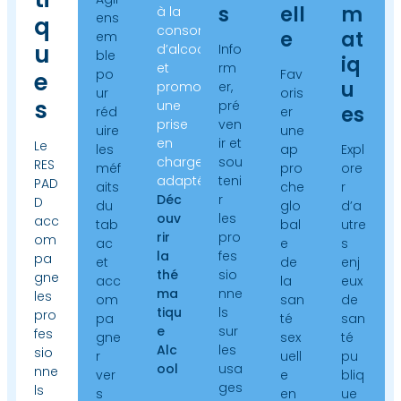
s
ell
m
à la
ens
q
consommation
e
at
em
u
d’alcool
Info
ble
iq
et
rm
po
Fav
e
u
promouvoir
er,
ur
oris
s
une
pré
es
réd
er
prise
ven
uire
une
en
ir et
Le
les
ap
Expl
charge
sou
RES
méf
pro
ore
adaptée.
teni
PAD
aits
che
r
Déc
r
D
du
glo
d’a
ouv
les
acc
tab
bal
utre
rir
pro
om
ac
e
s
la
fes
pa
et
de
enj
thé
sio
gne
acc
la
eux
ma
nne
les
om
san
de
tiqu
ls
pro
pa
té
san
e
sur
fes
gne
sex
té
Alc
les
sio
r
uell
pu
ool
usa
nne
ver
e
bliq
ges
ls
s
en
ue