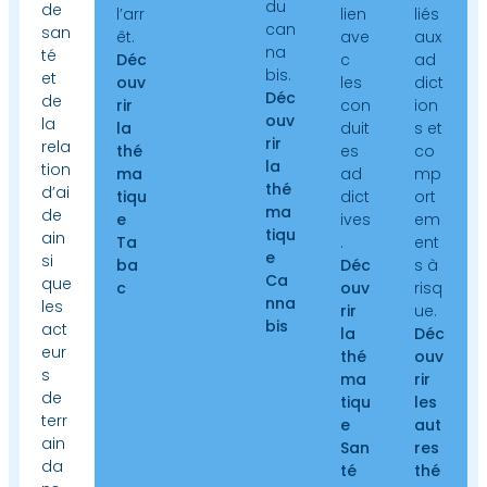
du
de
l’arr
lien
liés
can
san
êt.
ave
aux
na
té
Déc
c
ad
bis.
et
ouv
les
dict
Déc
de
rir
con
ion
ouv
la
la
duit
s et
rir
rela
thé
es
co
la
tion
ma
ad
mp
thé
d’ai
tiqu
dict
ort
ma
de
e
ives
em
tiqu
ain
Ta
.
ent
e
si
ba
Déc
s à
Ca
que
c
ouv
risq
nna
les
rir
ue.
bis
act
la
Déc
eur
thé
ouv
s
ma
rir
de
tiqu
les
terr
e
aut
ain
San
res
da
té
thé