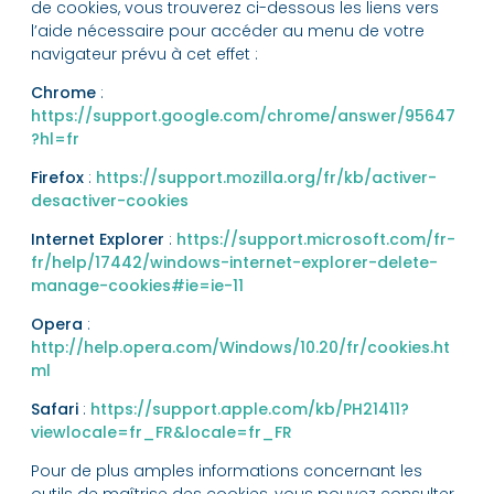
de cookies, vous trouverez ci-dessous les liens vers
l’aide nécessaire pour accéder au menu de votre
navigateur prévu à cet effet :
Chrome
:
https://support.google.com/chrome/answer/95647
?hl=fr
Firefox
:
https://support.mozilla.org/fr/kb/activer-
desactiver-cookies
Internet Explorer
:
https://support.microsoft.com/fr-
fr/help/17442/windows-internet-explorer-delete-
manage-cookies#ie=ie-11
Opera
:
http://help.opera.com/Windows/10.20/fr/cookies.ht
ml
Safari
:
https://support.apple.com/kb/PH21411?
viewlocale=fr_FR&locale=fr_FR
Pour de plus amples informations concernant les
outils de maîtrise des cookies, vous pouvez consulter