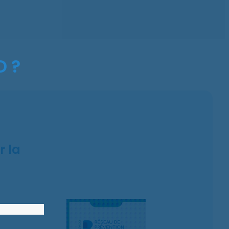
D ?
r la