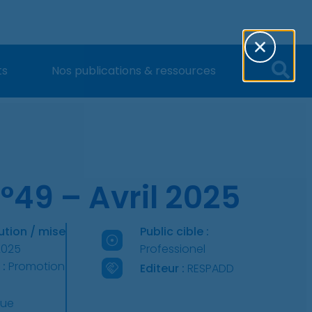
ts
Nos publications & ressources
n°49 – Avril 2025
ution / mise
Public cible :
2025
Professionel
 :
Promotion
Editeur :
RESPADD
vue