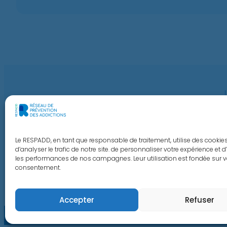
Le RESPADD, en tant que responsable de traitement, utilise des cookies
d’analyser le trafic de notre site. de personnaliser votre expérience et 
les performances de nos campagnes. Leur utilisation est fondée sur v
consentement.
Accepter
Refuser
© R