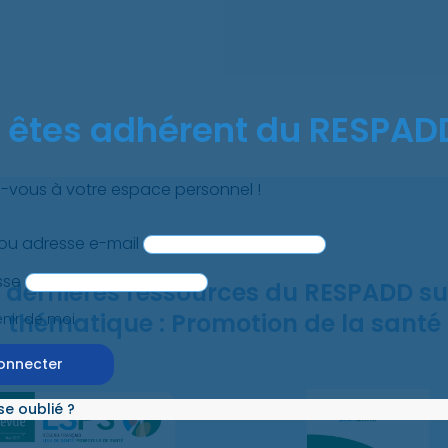
 êtes adhérent du RESPAD
vous à votre espace personnel !
 ou adresse e-mail
sse
 dernières ressources du RESPADD su
thématique : Promotion de la santé
nir de moi
e oublié ?