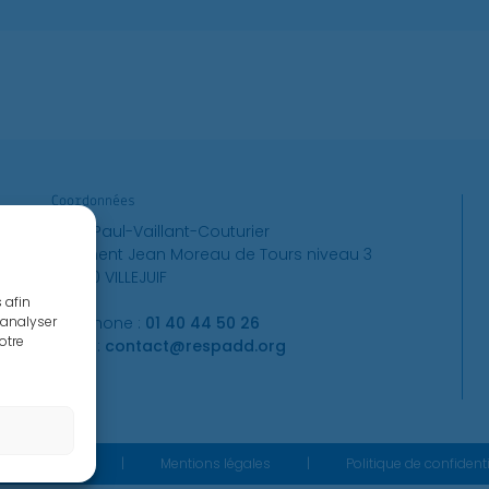
Coordonnées
12 av Paul-Vaillant-Couturier
bâtiment Jean Moreau de Tours niveau 3
94800 VILLEJUIF
 afin
d’analyser
Téléphone :
01 40 44 50 26
otre
Email :
contact@respadd.org
ESPADD 2026
|
Mentions légales
|
Politique de confidenti