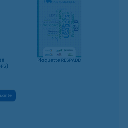
té
Plaquette RESPADD
SPS)
 santé