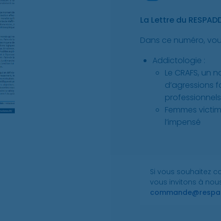
La Lettre du RESPAD
Dans ce numéro, vous 
Addictologie :
Le CRAFS, un n
d’agressions f
professionnel
Femmes victime
l’impensé
Si vous souhaitez 
vous invitons à nous
commande@respad