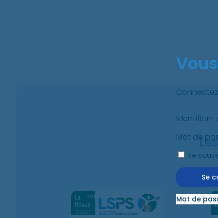
Vous
Connectez-
Identifiant
Mot de pa
Les
Se souve
Mot de pass