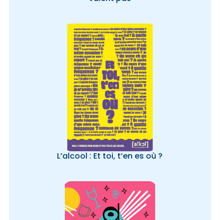
L’alcool : Et toi, t’en es où ?