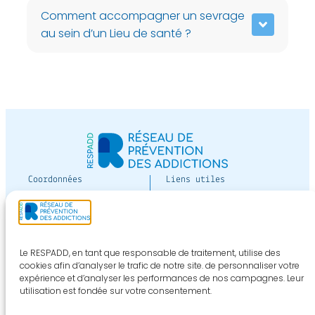
Comment accompagner un sevrage
au sein d’un Lieu de santé ?
Coordonnées
Liens utiles
12 av Paul-Vaillant-
Devenir adhérent
Couturier
Espace adhérent
bâtiment Jean Moreau
de Tours niveau 3
Nous contacter
Le RESPADD, en tant que responsable de traitement, utilise des
94800 VILLEJUIF
cookies afin d’analyser le trafic de notre site. de personnaliser votre
expérience et d’analyser les performances de nos campagnes. Leur
S'inscrire aux
Téléphone :
01 40 44 50
utilisation est fondée sur votre consentement.
newsletters
26