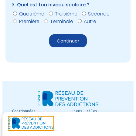
3. Quel est ton niveau scolaire ?
Quatrième
Troisième
Seconde
Première
Terminale
Autre
Continuer
Coordonnées
Liens utiles
12 av Paul-Vaillant-
Devenir adhérent
Couturier
Espace adhérent
bâtiment Jean Moreau