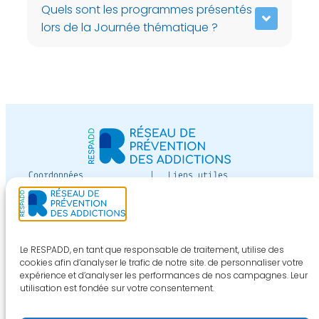
Quels sont les programmes présentés
lors de la Journée thématique ?
Coordonnées
Liens utiles
12 av Paul-Vaillant-
Devenir adhérent
Couturier
Espace adhérent
bâtiment Jean Moreau
de Tours niveau 3
Nous contacter
Le RESPADD, en tant que responsable de traitement, utilise des
94800 VILLEJUIF
cookies afin d’analyser le trafic de notre site. de personnaliser votre
expérience et d’analyser les performances de nos campagnes. Leur
S'inscrire aux
Téléphone :
01 40 44 50
utilisation est fondée sur votre consentement.
newsletters
26
Email