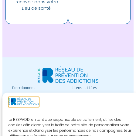
recevoir dans votre
Lieu de santé.
Coordonnées
Liens utiles
12 av Paul-Vaillant-
Devenir adhérent
Couturier
Espace adhérent
bâtiment Jean Moreau
de Tours niveau 3
Nous contacter
Le RESPADD, en tant que responsable de traitement, utilise des
94800 VILLEJUIF
cookies afin d’analyser le trafic de notre site. de personnaliser votre
expérience et d’analyser les performances de nos campagnes. Leur
S'inscrire aux
Téléphone :
01 40 44 50
utilisation est fondée sur votre consentement.